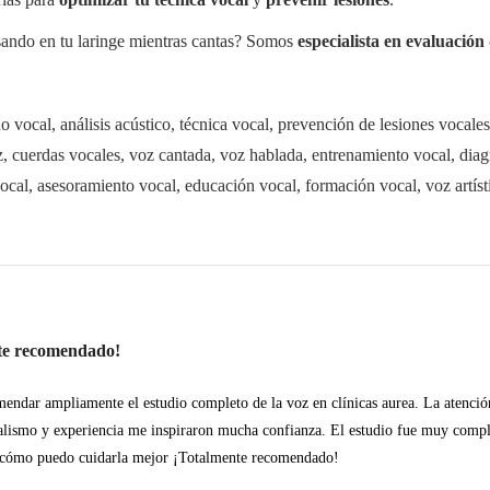
asando en tu laringe mientras cantas? Somos
especialista en evaluación
o vocal, análisis acústico, técnica vocal, prevención de lesiones vocales
z, cuerdas vocales, voz cantada, voz hablada, entrenamiento vocal, diagnó
vocal, asesoramiento vocal, educación vocal, formación vocal, voz artíst
te recomendado!
endar ampliamente el estudio completo de la voz en clínicas aurea. La atención
alismo y experiencia me inspiraron mucha confianza. El estudio fue muy comple
 cómo puedo cuidarla mejor ¡Totalmente recomendado!