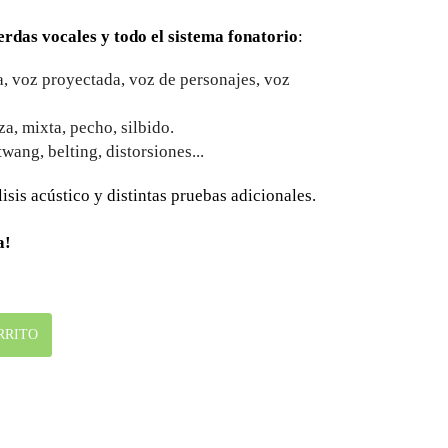
rdas vocales y todo el sistema fonatorio
:
a, voz proyectada, voz de personajes, voz
za, mixta, pecho, silbido.
 twang, belting, distorsiones...
sis acústico y distintas pruebas adicionales.
a!
RRITO