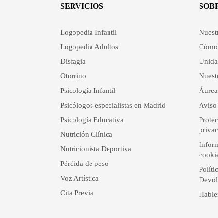
SERVICIOS
SOB
Logopedia Infantil
Nuest
Logopedia Adultos
Cómo 
Disfagia
Unida
Otorrino
Nuestr
Psicología Infantil
Áurea
Psicólogos especialistas en Madrid
Aviso 
Psicología Educativa
Protec
priva
Nutrición Clínica
Inform
Nutricionista Deportiva
cooki
Pérdida de peso
Políti
Voz Artística
Devol
Cita Previa
Hable