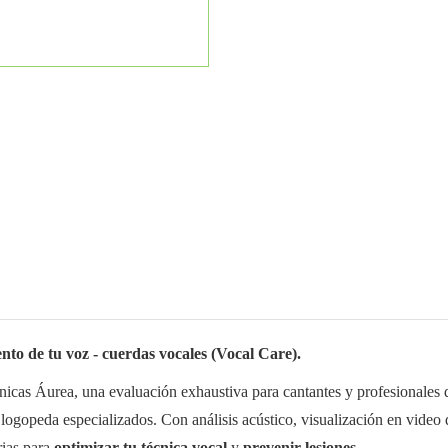
ento de tu voz - cuerdas vocales (Vocal Care).
nicas Áurea, una evaluación exhaustiva para cantantes y profesionales 
ogopeda especializados. Con análisis acústico, visualización en video 
rias para
optimizar tu técnica vocal
y
prevenir lesiones
.