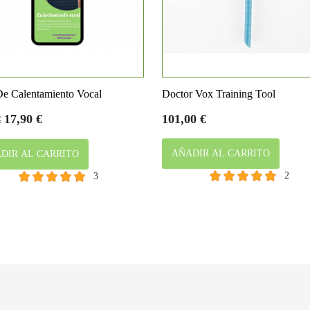


Vista rápida
Vista rápida
e Calentamiento Vocal
Doctor Vox Training Tool
o
Precio
Precio
17,90 €
101,00 €
€
AÑADIR AL CARRITO
DIR AL CARRITO
2
3