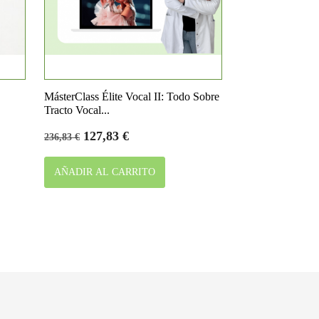

Vista rápida
MásterClass Élite Vocal II: Todo Sobre
Tracto Vocal...
Precio
Precio
127,83 €
236,83 €
base
AÑADIR AL CARRITO