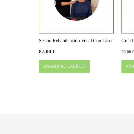

Vista rápida
Sesión Rehabilitación Vocal Con Láser
Guía D
Precio
Preci
87,00 €
20,00 
base
AÑADIR AL CARRITO
AÑA