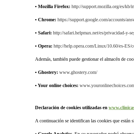
• Mozilla Firefox:
http://support.mozilla.org/es/kb/
• Chrome:
https://support.google.com/accounts/an
• Safari:
http://safari.helpmax.net/es/privacidad-y-s
• Opera:
http://help.opera.com/Linux/10.60/es-ES/c
Además, también puede gestionar el almacén de cook
• Ghostery:
www.ghostery.com/
• Your online choices:
www.youronlinechoices.com
Declaración de cookies utilizadas en
www.clinica
A continuación se identifican las cookies que están s
• Google Analytics
. En su navegador podrá observar