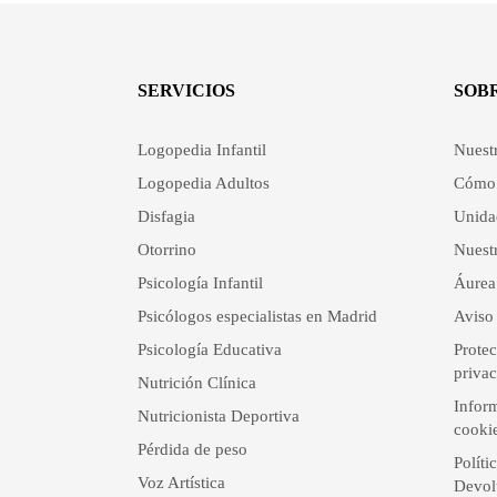
SERVICIOS
SOB
Logopedia Infantil
Nuest
Logopedia Adultos
Cómo 
Disfagia
Unida
Otorrino
Nuestr
Psicología Infantil
Áurea
Psicólogos especialistas en Madrid
Aviso 
Psicología Educativa
Protec
priva
Nutrición Clínica
Inform
Nutricionista Deportiva
cooki
Pérdida de peso
Políti
Voz Artística
Devol