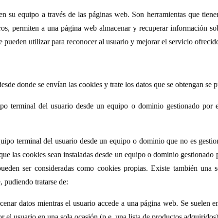
n su equipo a través de las páginas web. Son herramientas que tiene
otros, permiten a una página web almacenar y recuperar información so
 pueden utilizar para reconocer al usuario y mejorar el servicio ofrecid
esde donde se envían las cookies y trate los datos que se obtengan se p
po terminal del usuario desde un equipo o dominio gestionado por el 
uipo terminal del usuario desde un equipo o dominio que no es gestiona
 que las cookies sean instaladas desde un equipo o dominio gestionado p
 pueden ser consideradas como cookies propias. Existe también una s
 pudiendo tratarse de:
cenar datos mientras el usuario accede a una página web. Se suelen e
or el usuario en una sola ocasión (p.e. una lista de productos adquiridos)