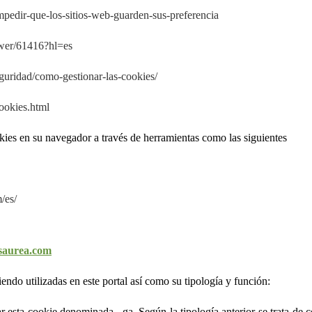
impedir-que-los-sitios-web-guarden-sus-preferencia
swer/61416?hl=es
eguridad/como-gestionar-las-cookies/
ookies.html
ies en su navegador a través de herramientas como las siguientes
/es/
saurea.com
iendo utilizadas en este portal así como su tipología y función:
 esta cookie denominada _ga. Según la tipología anterior se trata de co