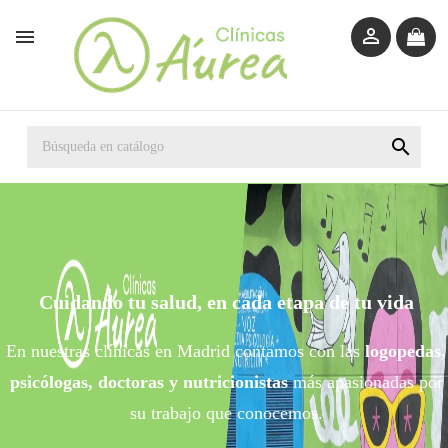



Cuidando tu salud, en cada etapa de tu vida
En nuestras clínicas en Madrid contamos con las
logopedas,
psicólogas, doctoras y nutricionistas
más apasionadas por
su trabajo que conocemos.