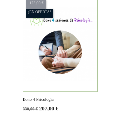
-123,00 €
¡EN OFERTA!
Bono 4 Psicología
Precio
Precio
207,00 €
330,00 €
base