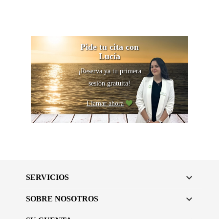
Pide tu cita con
Lucía
¡Reserva ya tu primera
sesión gratuita!
Llamar ahora

SERVICIOS

SOBRE NOSOTROS