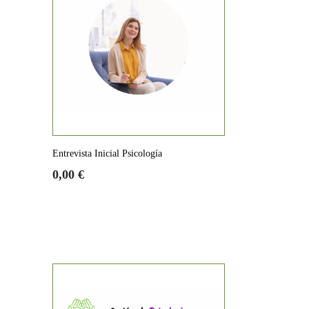
Entrevista Inicial Psicología
Precio
Precio
0,00 €
base