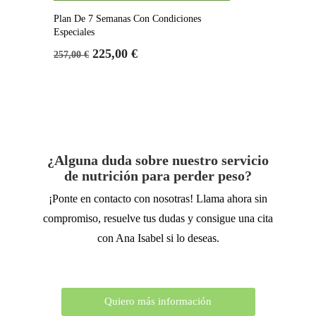
Plan De 7 Semanas Con Condiciones
Especiales
Precio
Precio
225,00 €
257,00 €
base
¿Alguna duda sobre nuestro servicio
de nutrición para perder peso?
¡Ponte en contacto con nosotras! Llama ahora sin
compromiso, resuelve tus dudas y consigue una cita
con Ana Isabel si lo deseas.
Quiero más información