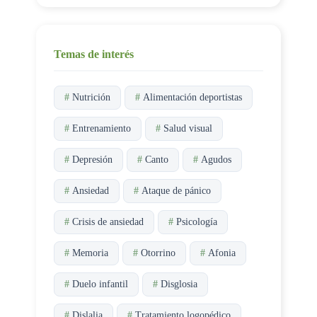
Temas de interés
#
Nutrición
#
Alimentación deportistas
#
Entrenamiento
#
Salud visual
#
Depresión
#
Canto
#
Agudos
#
Ansiedad
#
Ataque de pánico
#
Crisis de ansiedad
#
Psicología
#
Memoria
#
Otorrino
#
Afonia
#
Duelo infantil
#
Disglosia
#
Dislalia
#
Tratamiento logopédico