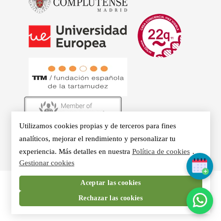
Utilizamos cookies propias y de terceros para fines
© 2026 - Clínicas Aurea. Especialistas en Logopedia,
analíticos, mejorar el rendimiento y personalizar tu
Otorrino, Psicología, Voz Profesional y Nutrición en Madrid.
experiencia. Más detalles en nuestra
Política de cookies
.
Gestionar cookies
Aceptar las cookies
Rechazar las cookies