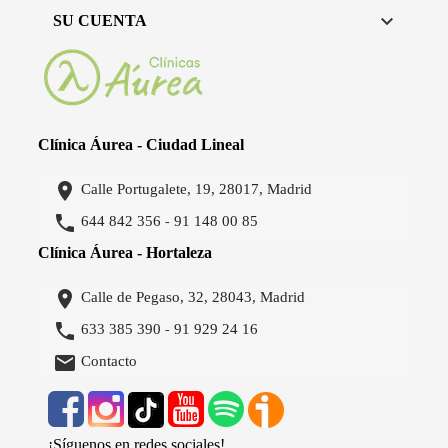

SU CUENTA
Clínica Áurea - Ciudad Lineal

Calle Portugalete, 19, 28017, Madrid

644 842 356
91 148 00 85
-
Clínica Áurea - Hortaleza

Calle de Pegaso, 32, 28043, Madrid

633 385 390
91 929 24 16
-

Contacto
¡Síguenos en redes sociales!