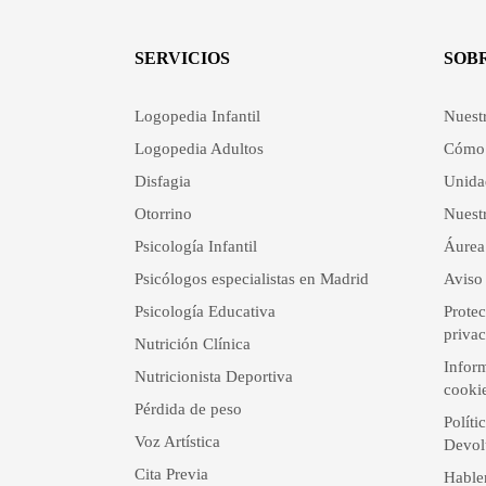
SERVICIOS
SOB
Logopedia Infantil
Nuest
Logopedia Adultos
Cómo 
Disfagia
Unida
Otorrino
Nuestr
Psicología Infantil
Áurea
Psicólogos especialistas en Madrid
Aviso 
Psicología Educativa
Protec
priva
Nutrición Clínica
Inform
Nutricionista Deportiva
cooki
Pérdida de peso
Políti
Voz Artística
Devol
Cita Previa
Hable