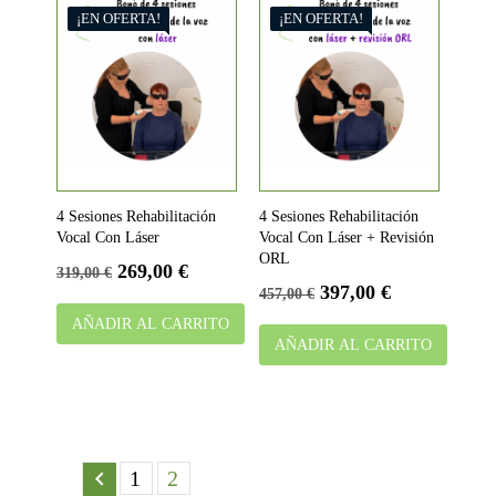
¡EN OFERTA!
¡EN OFERTA!
4 Sesiones Rehabilitación
4 Sesiones Rehabilitación
Vocal Con Láser
Vocal Con Láser + Revisión
ORL
Precio base
Precio
269,00 €
319,00 €
Precio base
Precio
397,00 €
457,00 €
AÑADIR AL CARRITO
AÑADIR AL CARRITO

1
2