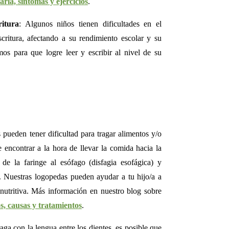
arla, síntomas y ejercicios
.
ritura
: Algunos niños tienen dificultades en el
scritura, afectando a su rendimiento escolar y su
s para que logre leer y escribir al nivel de su
 pueden tener dificultad para tragar alimentos y/o
e encontrar a la hora de llevar la comida hacia la
o de la faringe al esófago (disfagia esofágica) y
 Nuestras logopedas pueden ayudar a tu hijo/a a
 nutritiva. Más información en nuestro blog sobre
os, causas y tratamientos
.
traga con la lengua entre los dientes, es posible que