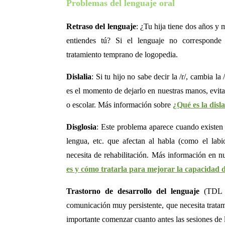
Problemas del lenguaje oral
Retraso del lenguaje
: ¿Tu hija tiene dos años y
entiendes tú? Si el lenguaje no corresponde
tratamiento temprano de logopedia.
Dislalia
: Si tu hijo no sabe decir la /r/, cambia la 
es el momento de dejarlo en nuestras manos, evita
o escolar. Más información sobre
¿Qué es la disl
Disglosia
: Este problema aparece cuando existen 
lengua, etc. que afectan al habla (como el lab
necesita de rehabilitación. Más información en n
es y cómo tratarla para mejorar la capacidad
Trastorno de desarrollo del lenguaje
(TDL o
comunicación muy persistente, que necesita tratam
importante comenzar cuanto antes las sesiones de l