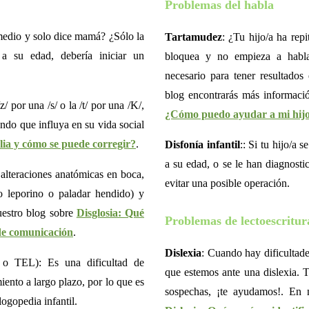
Problemas del habla
 medio y solo dice mamá? ¿Sólo la
Tartamudez
: ¿Tu hijo/a ha rep
 a su edad, debería iniciar un
bloquea y no empieza a habla
necesario para tener resultados
blog encontrarás más informac
/z/ por una /s/ o la /t/ por una /K/,
¿Cómo puedo ayudar a mi hijo
ndo que influya en su vida social
alia y cómo se puede corregir?
.
Disfonía infantil
:: Si tu hijo/a
a su edad, o se le han diagnost
alteraciones anatómicas en boca,
evitar una posible operación.
io leporino o paladar hendido) y
uestro blog sobre
Disglosia: Qué
Problemas de lectoescritur
 de comunicación
.
Dislexia
: Cuando hay dificultade
 TEL): Es una dificultad de
que estemos ante una dislexia. Ta
iento a largo plazo, por lo que es
sospechas, ¡te ayudamos!. En 
ogopedia infantil.