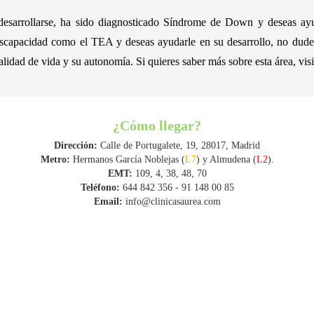
 desarrollarse, ha sido diagnosticado Síndrome de Down y deseas ay
discapacidad como el TEA y deseas ayudarle en su desarrollo, no dudes
alidad de vida y su autonomía. Si quieres saber más sobre esta área, vis
¿Cómo llegar?
Dirección:
Calle de Portugalete, 19, 28017, Madrid
Metro:
Hermanos García Noblejas (
L7
) y Almudena (
L2
).
EMT:
109, 4, 38, 48, 70
Teléfono:
644 842 356
-
91 148 00 85
Email:
info@clinicasaurea.com