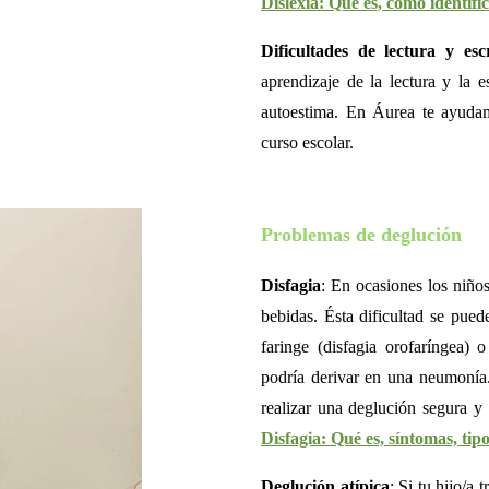
Dislexia: Qué es, cómo identific
Dificultades de lectura y esc
aprendizaje de la lectura y la e
autoestima. En Áurea te ayudamo
curso escolar.
Problemas de deglución
Disfagia
: En ocasiones los niños
bebidas. Ésta dificultad se pued
faringe (disfagia orofaríngea) 
podría derivar en una neumonía.
realizar una deglución segura y
Disfagia: Qué es, síntomas, tip
Deglución atípica
: Si tu hijo/a 