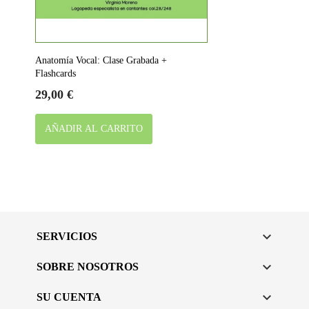
Anatomía Vocal: Clase Grabada +
Flashcards
Precio
29,00 €
AÑADIR AL CARRITO

SERVICIOS

SOBRE NOSOTROS

SU CUENTA