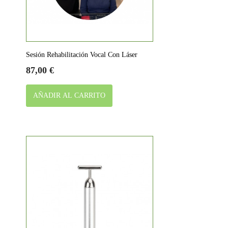
Sesión Rehabilitación Vocal Con Láser
Precio
87,00 €
AÑADIR AL CARRITO