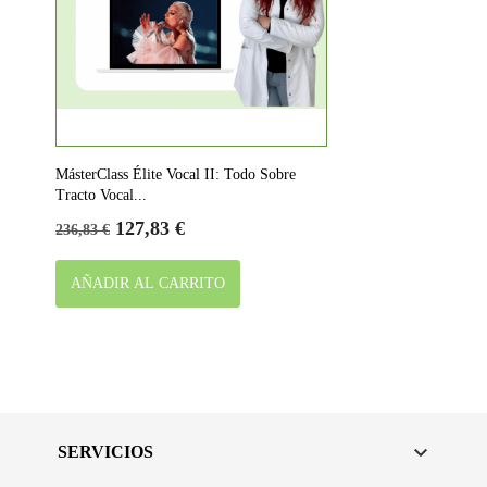
MásterClass Élite Vocal II: Todo Sobre
Tracto Vocal...
Precio
Precio
127,83 €
236,83 €
base
AÑADIR AL CARRITO

SERVICIOS