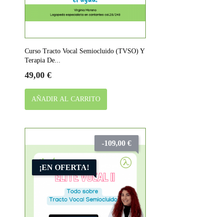
Curso Tracto Vocal Semiocluido (TVSO) Y
Terapia De...
Precio
49,00 €
AÑADIR AL CARRITO
-109,00 €
¡EN OFERTA!