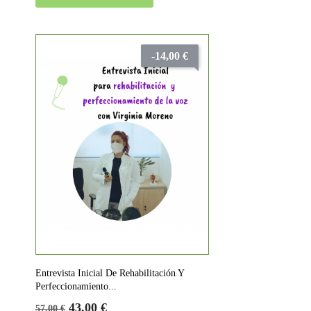
-14,00 €
Entrevista Inicial De Rehabilitación Y
Perfeccionamiento...
Precio
Precio
43,00 €
57,00 €