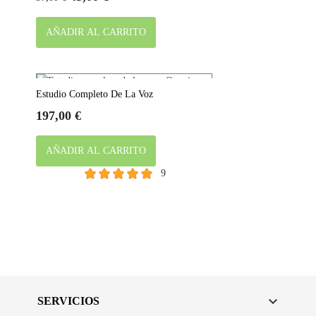
base
AÑADIR AL CARRITO
Estudio Completo De La Voz
Precio
197,00 €
AÑADIR AL CARRITO
9

SERVICIOS