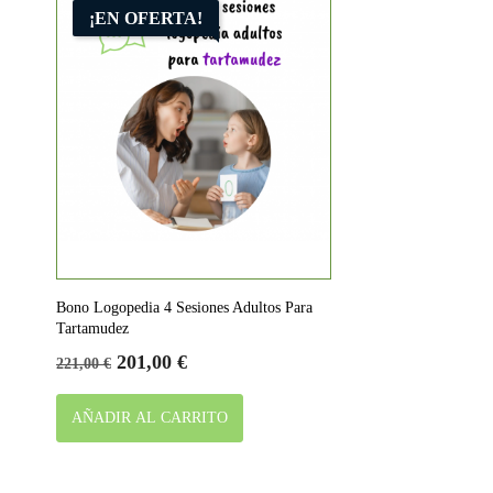
¡EN OFERTA!
Bono Logopedia 4 Sesiones Adultos Para
Tartamudez
Precio
Precio
201,00 €
221,00 €
base
AÑADIR AL CARRITO