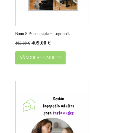
Bono 8 Psicoterapia + Logopedia
Precio
Precio
409,00 €
485,00 €
base
AÑADIR AL CARRITO