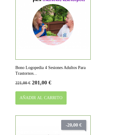
Bono Logopedia 4 Sesiones Adultos Para
Trastornos...
Precio
Precio
201,00 €
221,00 €
base
AÑADIR AL CARRITO
-20,00 €