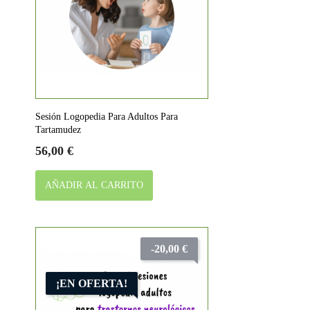
Sesión Logopedia Para Adultos Para
Tartamudez
Precio
56,00 €
AÑADIR AL CARRITO
-20,00 €
¡EN OFERTA!