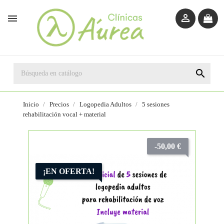



Inicio
Precios
Logopedia Adultos
5 sesiones
rehabilitación vocal + material
-50,00 €
¡EN OFERTA!