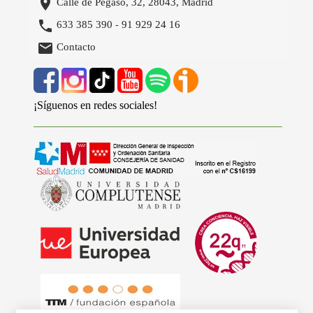

Calle de Pegaso, 32, 28043, Madrid

633 385 390
91 929 24 16
-

Contacto
¡Síguenos en redes sociales!