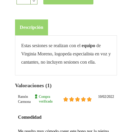
Descripción
Estas sesiones se realizan con el
equipo
de
Virginia Moreno, logopeda especialista en voz y
cantantes, no incluyen sesiones con ella.
Valoraciones (1)
Ramón
Compra
10/02/2022
verificada
Carmona
Comodidad
Me resulto muy cómodo coger este bono por la página