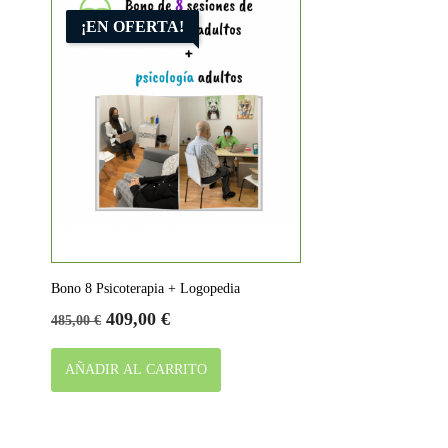
¡EN OFERTA!
Bono 8 Psicoterapia + Logopedia
Precio
Precio
409,00 €
485,00 €
base
AÑADIR AL CARRITO