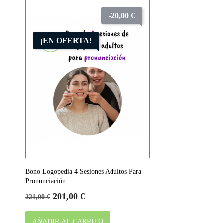
-20,00 €
¡EN OFERTA!
Bono Logopedia 4 Sesiones Adultos Para
Pronunciación
Precio
Precio
201,00 €
221,00 €
base
AÑADIR AL CARRITO