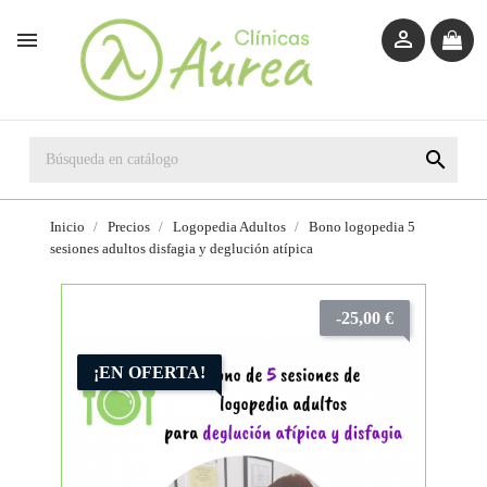



Inicio
Precios
Logopedia Adultos
Bono logopedia 5
sesiones adultos disfagia y deglución atípica
-25,00 €
¡EN OFERTA!