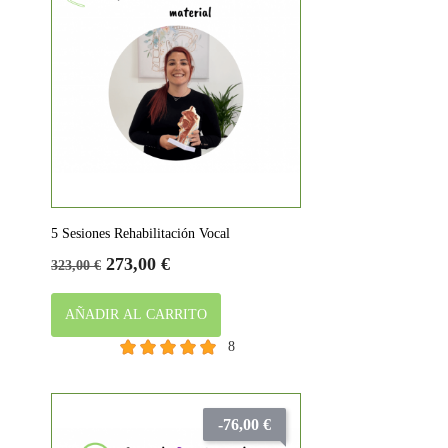
5 Sesiones Rehabilitación Vocal
Precio
Precio
273,00 €
323,00 €
base
AÑADIR AL CARRITO
8
-76,00 €