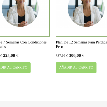


Vista rápida
Vista rápida
De 7 Semanas Con Condiciones
Plan De 12 Semanas Para Pérdid
ales
Peso
o
Precio
Precio
Precio
225,00 €
300,00 €
 €
337,00 €
base
DIR AL CARRITO
AÑADIR AL CARRITO