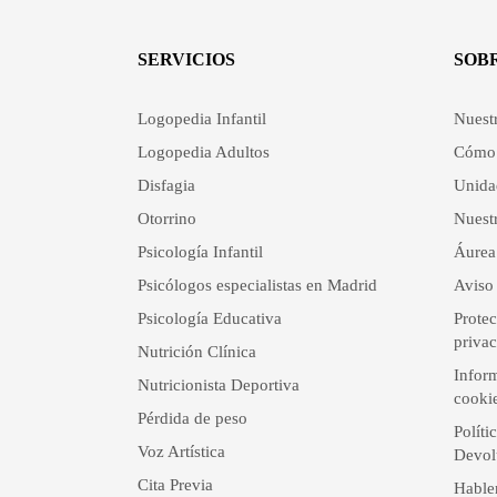
SERVICIOS
SOB
Logopedia Infantil
Nuest
Logopedia Adultos
Cómo 
Disfagia
Unida
Otorrino
Nuestr
Psicología Infantil
Áurea
Psicólogos especialistas en Madrid
Aviso 
Psicología Educativa
Protec
priva
Nutrición Clínica
Inform
Nutricionista Deportiva
cooki
Pérdida de peso
Políti
Voz Artística
Devol
Cita Previa
Hable