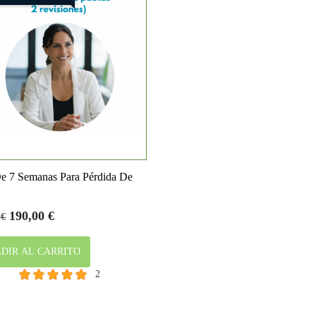

Vista rápida
e 7 Semanas Para Pérdida De
o
Precio
190,00 €
 €
DIR AL CARRITO
2