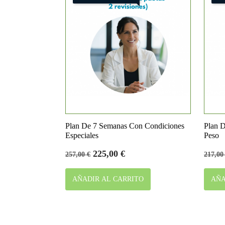

Vista rápida
Plan De 7 Semanas Con Condiciones
Plan D
Especiales
Peso
Precio
Precio
Preci
225,00 €
257,00 €
217,00
base
base
AÑADIR AL CARRITO
AÑA