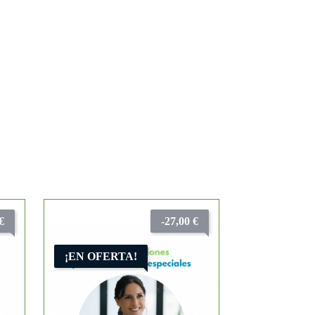
€
-27,00 €
¡EN OFERTA!