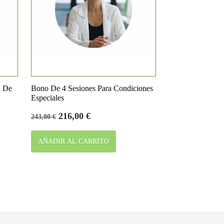

Vista rápida
a De
Bono De 4 Sesiones Para Condiciones
Especiales
Precio
Precio
216,00 €
243,00 €
base
AÑADIR AL CARRITO