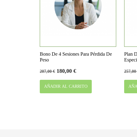

Vista rápida
Bono De 4 Sesiones Para Pérdida De
Plan 
Peso
Especi
Precio
Precio
Preci
180,00 €
207,00 €
257,00
base
base
AÑADIR AL CARRITO
AÑA