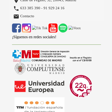

Calle de Pegaso, 32, 28043, Madrid

633 385 390
91 929 24 16
-

Contacto
¡Síguenos en redes sociales!