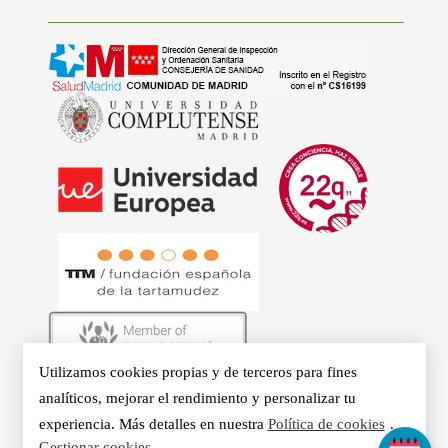
Utilizamos cookies propias y de terceros para fines
© 2026 - Clínicas Aurea. Especialistas en Logopedia,
analíticos, mejorar el rendimiento y personalizar tu
Otorrino, Psicología, Voz Profesional y Nutrición en Madrid.
experiencia. Más detalles en nuestra
Política de cookies
.
Gestionar cookies