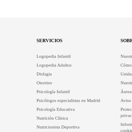
SERVICIOS
SOB
Logopedia Infantil
Nuest
Logopedia Adultos
Cómo 
Disfagia
Unida
Otorrino
Nuestr
Psicología Infantil
Áurea
Psicólogos especialistas en Madrid
Aviso 
Psicología Educativa
Protec
priva
Nutrición Clínica
Inform
Nutricionista Deportiva
cooki