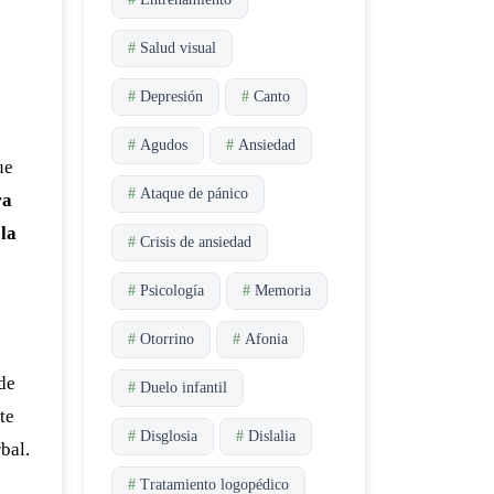
#
Salud visual
#
Depresión
#
Canto
#
Agudos
#
Ansiedad
ue
#
Ataque de pánico
ra
 la
#
Crisis de ansiedad
#
Psicología
#
Memoria
#
Otorrino
#
Afonia
 de
#
Duelo infantil
te
#
Disglosia
#
Dislalia
bal.
#
Tratamiento logopédico