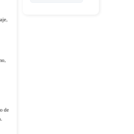
aje,
mo,
so de
.