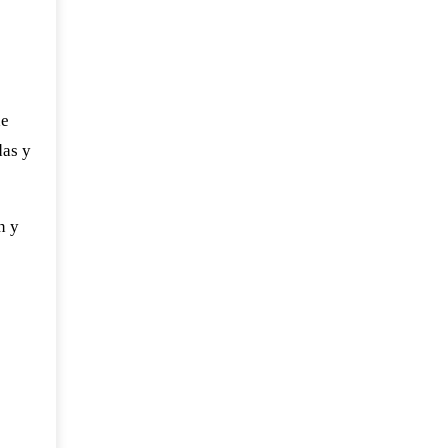
de
das y
n y