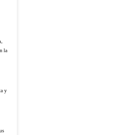
n,
n la
ta y
us