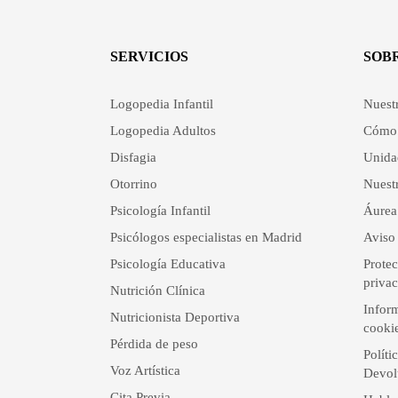
SERVICIOS
SOB
Logopedia Infantil
Nuest
Logopedia Adultos
Cómo 
Disfagia
Unida
Otorrino
Nuestr
Psicología Infantil
Áurea
Psicólogos especialistas en Madrid
Aviso 
Psicología Educativa
Protec
priva
Nutrición Clínica
Inform
Nutricionista Deportiva
cooki
Pérdida de peso
Políti
Voz Artística
Devol
Cita Previa