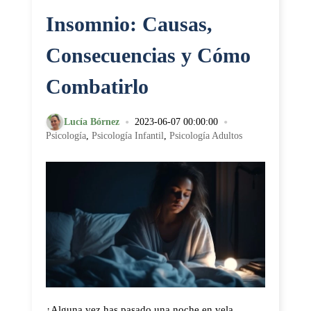
Insomnio: Causas,
Consecuencias y Cómo
Combatirlo
•
•
Lucía Bórnez
2023-06-07 00:00:00
Psicología
,
Psicología Infantil
,
Psicología Adultos
¿Alguna vez has pasado una noche en vela,