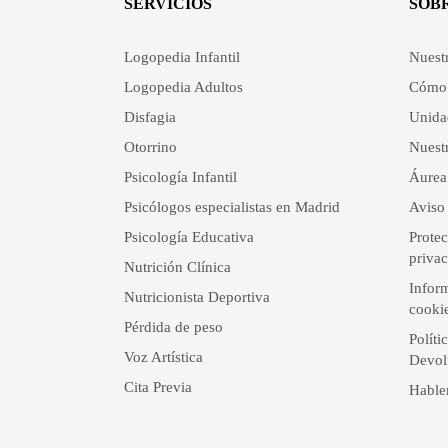
SERVICIOS
SOB
Logopedia Infantil
Nuest
Logopedia Adultos
Cómo 
Disfagia
Unida
Otorrino
Nuestr
Psicología Infantil
Áurea
Psicólogos especialistas en Madrid
Aviso 
Psicología Educativa
Protec
priva
Nutrición Clínica
Inform
Nutricionista Deportiva
cooki
Pérdida de peso
Políti
Voz Artística
Devol
Cita Previa
Hable