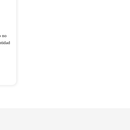
o no
ntidad