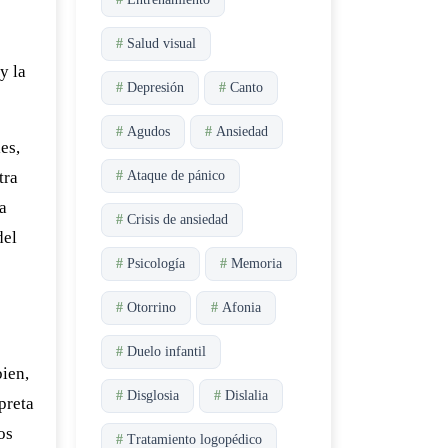
#
Salud visual
y la
#
Depresión
#
Canto
#
Agudos
#
Ansiedad
es,
tra
#
Ataque de pánico
a
#
Crisis de ansiedad
del
#
Psicología
#
Memoria
#
Otorrino
#
Afonia
#
Duelo infantil
bien,
#
Disglosia
#
Dislalia
preta
os
#
Tratamiento logopédico