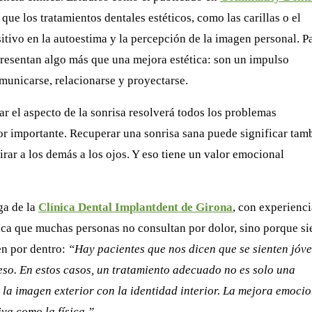
ue los tratamientos dentales estéticos, como las carillas o el
itivo en la autoestima y la percepción de la imagen personal. P
resentan algo más que una mejora estética: son un impulso
municarse, relacionarse y proyectarse.
ar el aspecto de la sonrisa resolverá todos los problemas
or importante. Recuperar una sonrisa sana puede significar tam
 mirar a los demás a los ojos. Y eso tiene un valor emocional
ga de la
Clínica Dental Implantdent de Girona
, con experienci
taca que muchas personas no consultan por dolor, sino porque si
en por dentro:
“Hay pacientes que nos dicen que se sienten jóve
 eso. En estos casos, un tratamiento adecuado no es solo una
r la imagen exterior con la identidad interior. La mejora emoci
iva como la física.”