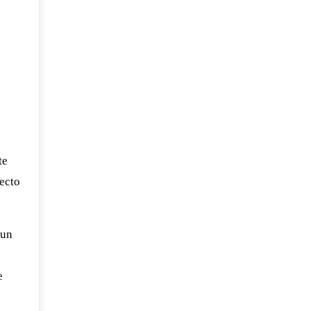
te
fecto
 un
e