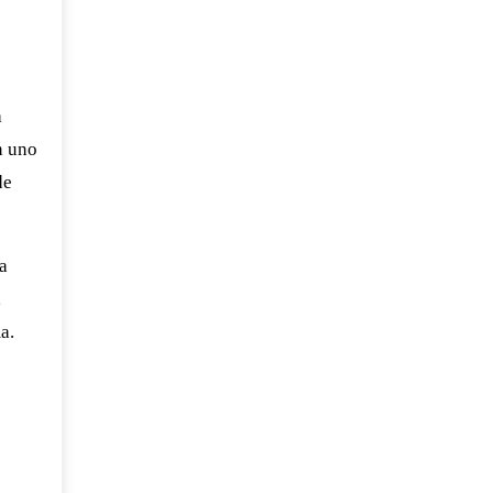
a
n uno
de
a
,
a.