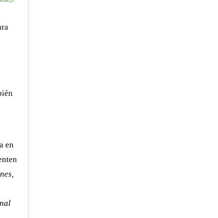
ara
bién
a en
enten
nes,
onal