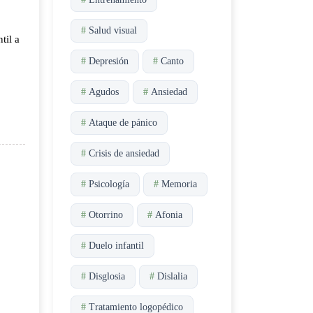
#
Salud visual
til a
#
Depresión
#
Canto
#
Agudos
#
Ansiedad
#
Ataque de pánico
#
Crisis de ansiedad
#
Psicología
#
Memoria
#
Otorrino
#
Afonia
#
Duelo infantil
#
Disglosia
#
Dislalia
#
Tratamiento logopédico