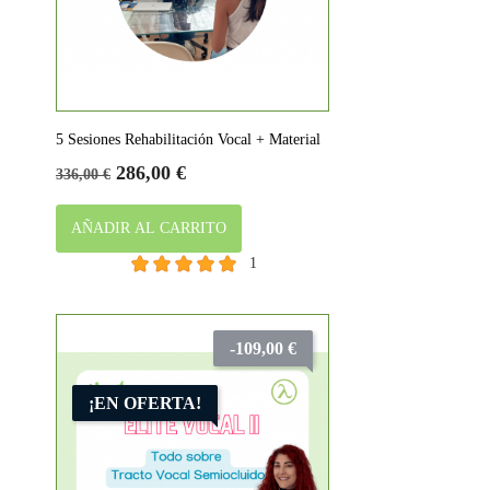
5 Sesiones Rehabilitación Vocal + Material
Precio
Precio
286,00 €
336,00 €
base
AÑADIR AL CARRITO
1
-109,00 €
¡EN OFERTA!