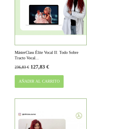
MásterClass Élite Vocal II: Todo Sobre
Tracto Vocal...
Precio
Precio
127,83 €
236,83 €
base
AÑADIR AL CARRITO