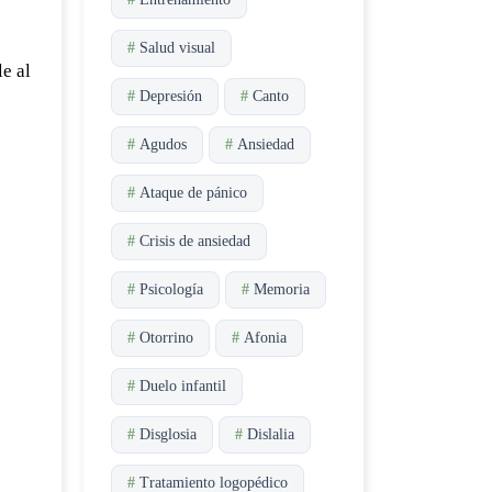
e
#
Salud visual
e al
#
Depresión
#
Canto
#
Agudos
#
Ansiedad
#
Ataque de pánico
#
Crisis de ansiedad
#
Psicología
#
Memoria
#
Otorrino
#
Afonia
#
Duelo infantil
#
Disglosia
#
Dislalia
#
Tratamiento logopédico