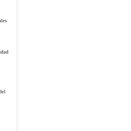
ales
idad
del