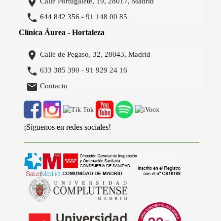

Calle Portugalete, 19, 28017, Madrid

644 842 356
91 148 00 85
-
Clínica Áurea - Hortaleza

Calle de Pegaso, 32, 28043, Madrid

633 385 390
91 929 24 16
-

Contacto
¡Síguenos en redes sociales!