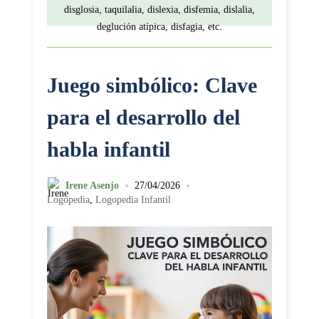
disglosia, taquilalia, dislexia, disfemia, dislalia,
deglución atípica, disfagia, etc.
Juego simbólico: Clave
para el desarrollo del
habla infantil
•
•
Irene Asenjo
27/04/2026
Logopedia
,
Logopedia Infantil