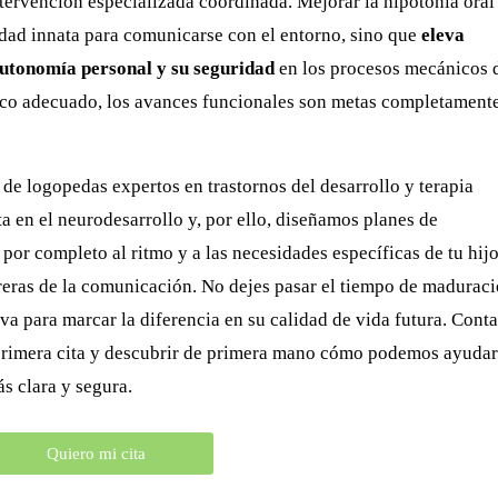
tervención especializada coordinada. Mejorar la hipotonía oral
idad innata para comunicarse con el entorno, sino que
eleva
autonomía personal y su seguridad
en los procesos mecánicos 
ico adecuado, los avances funcionales son metas completament
e logopedas expertos en trastornos del desarrollo y terapia
 en el neurodesarrollo y, por ello, diseñamos planes de
por completo al ritmo y a las necesidades específicas de tu hijo
reras de la comunicación. No dejes pasar el tiempo de maduraci
iva para marcar la diferencia en su calidad de vida futura. Cont
rimera cita y descubrir de primera mano cómo podemos ayudar
s clara y segura.
Quiero mi cita