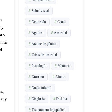
#
Salud visual
La
#
Depresión
#
Canto
s y
#
Agudos
#
Ansiedad
ua y
en la
#
Ataque de pánico
ad
#
Crisis de ansiedad
#
Psicología
#
Memoria
#
Otorrino
#
Afonia
#
Duelo infantil
s,
os y
#
Disglosia
#
Dislalia
#
Tratamiento logopédico