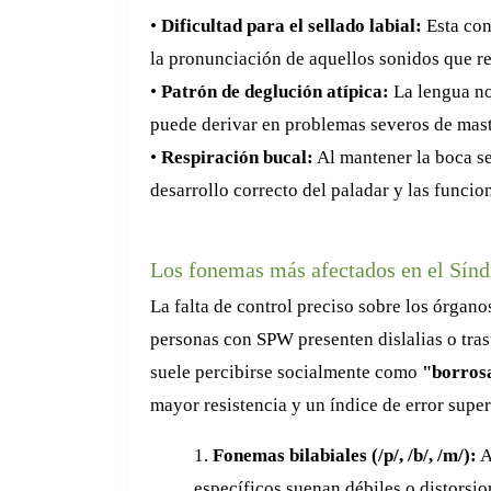
•
Dificultad para el sellado labial:
Esta con
la pronunciación de aquellos sonidos que re
•
Patrón de deglución atípica:
La lengua no
puede derivar en problemas severos de mast
•
Respiración bucal:
Al mantener la boca sem
desarrollo correcto del paladar y las funcio
Los fonemas más afectados en el Sínd
La falta de control preciso sobre los órganos
personas con SPW presenten dislalias o trast
suele percibirse socialmente como
"borros
mayor resistencia y un índice de error super
1.
Fonemas bilabiales (/p/, /b/, /m/):
A
específicos suenan débiles o distorsi