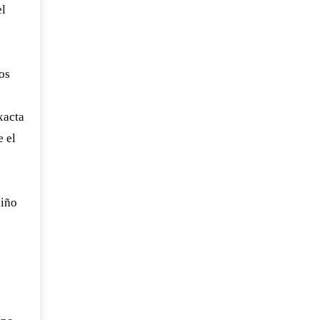
el
os
xacta
e el
niño