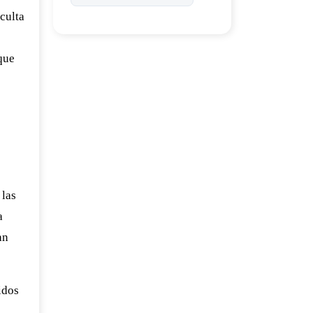
culta
que
 las
a
an
idos