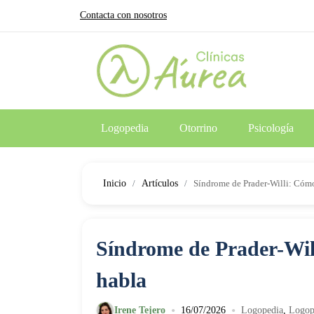
Contacta con nosotros
Logopedia
Otorrino
Psicología
Inicio
Artículos
Síndrome de Prader-Willi: Cómo 
Síndrome de Prader-Will
habla
•
•
Irene Tejero
16/07/2026
Logopedia
,
Logope