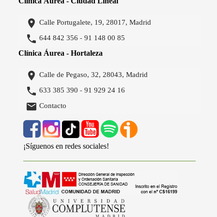
Clínica Áurea - Ciudad Lineal

Calle Portugalete, 19, 28017, Madrid

644 842 356
91 148 00 85
-
Clínica Áurea - Hortaleza

Calle de Pegaso, 32, 28043, Madrid

633 385 390
91 929 24 16
-

Contacto
¡Síguenos en redes sociales!