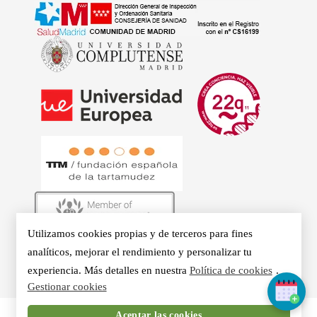
Utilizamos cookies propias y de terceros para fines
© 2026 - Clínicas Aurea. Especialistas en Logopedia,
analíticos, mejorar el rendimiento y personalizar tu
Otorrino, Psicología, Voz Profesional y Nutrición en Madrid.
experiencia. Más detalles en nuestra
Política de cookies
.
Gestionar cookies
Aceptar las cookies