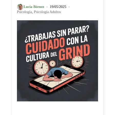
•
•
Lucía Bórnez
19/05/2025
Psicología
,
Psicología Adultos