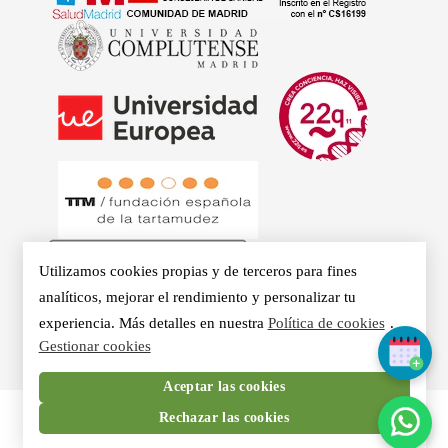
Utilizamos cookies propias y de terceros para fines
analíticos, mejorar el rendimiento y personalizar tu
© 2026 - Clínicas Aurea. Especialistas en Logopedia,
experiencia. Más detalles en nuestra
Política de cookies
.
Gestionar cookies
Otorrino, Psicología, Voz Profesional y Nutrición en Madrid.
Aceptar las cookies
Rechazar las cookies