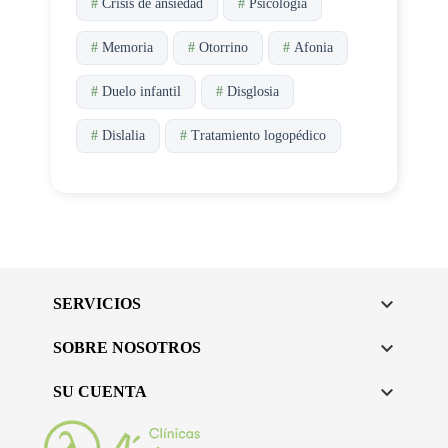
#
Crisis de ansiedad
#
Psicología
#
Memoria
#
Otorrino
#
Afonia
#
Duelo infantil
#
Disglosia
#
Dislalia
#
Tratamiento logopédico

SERVICIOS

SOBRE NOSOTROS

SU CUENTA