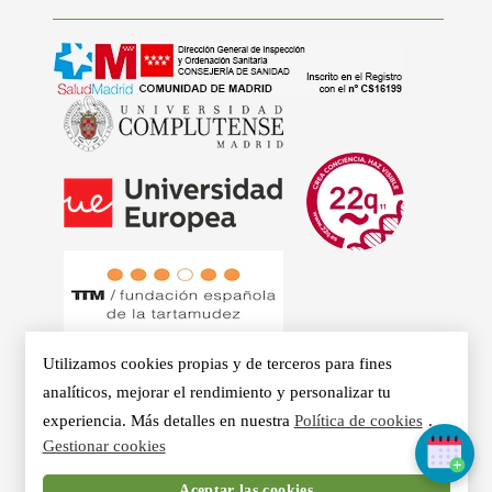
Utilizamos cookies propias y de terceros para fines
analíticos, mejorar el rendimiento y personalizar tu
experiencia. Más detalles en nuestra
Política de cookies
.
© 2026 - Clínicas Aurea. Especialistas en Logopedia,
Gestionar cookies
Otorrino, Psicología, Voz Profesional y Nutrición en Madrid.
Aceptar las cookies