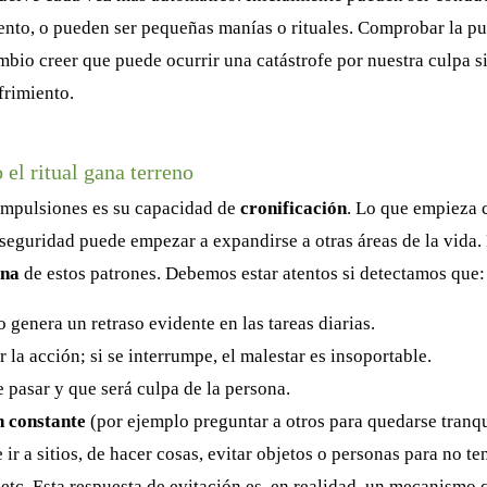
nto, o pueden ser pequeñas manías o rituales. Comprobar la pu
ambio creer que puede ocurrir una catástrofe por nuestra culpa s
rimiento.
 el ritual gana terreno
ompulsiones es su capacidad de
cronificación
. Lo que empieza
seguridad puede empezar a expandirse a otras áreas de la vida.
ana
de estos patrones. Debemos estar atentos si detectamos que:
 genera un retraso evidente en las tareas diarias.
r la acción; si se interrumpe, el malestar es insoportable.
 pasar y que será culpa de la persona.
n constante
(por ejemplo preguntar a otros para quedarse tranqu
e ir a sitios, de hacer cosas, evitar objetos o personas para no te
to etc. Esta respuesta de evitación es, en realidad, un mecanismo 