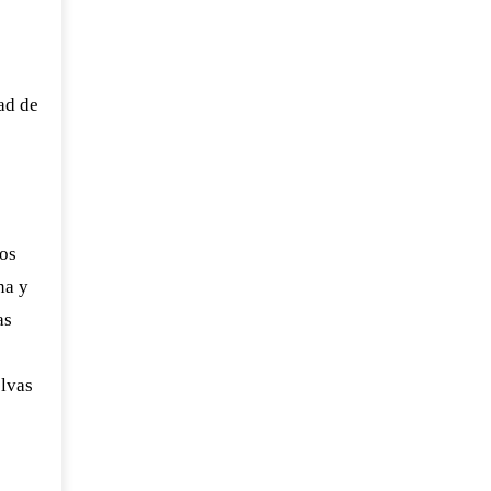
tad de
os
na y
as
elvas