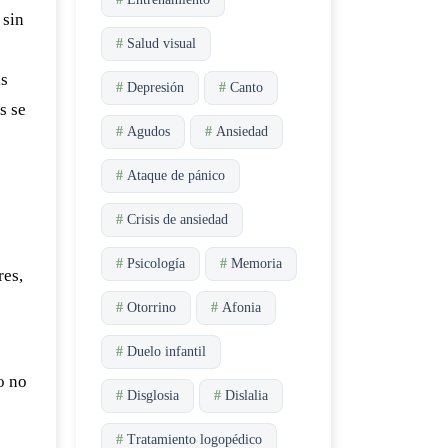
 sin
#
Salud visual
e
as
#
Depresión
#
Canto
s se
#
Agudos
#
Ansiedad
#
Ataque de pánico
#
Crisis de ansiedad
#
Psicología
#
Memoria
res,
#
Otorrino
#
Afonia
#
Duelo infantil
o no
#
Disglosia
#
Dislalia
#
Tratamiento logopédico