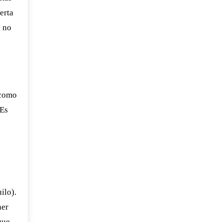
erta
i no
 como
 Es
ilo).
ner
que