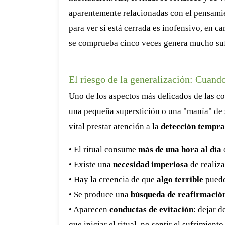
aparentemente relacionadas con el pensamie
para ver si está cerrada es inofensivo, en c
se comprueba cinco veces genera mucho suf
El riesgo de la generalización: Cuando
Uno de los aspectos más delicados de las c
una pequeña superstición o una "manía" de 
vital prestar atención a la
detección tempr
• El ritual consume
más de una hora al día
o
• Existe una
necesidad imperiosa
de realiza
• Hay la creencia de que
algo terrible
puede
• Se produce una
búsqueda de reafirmació
• Aparecen
conductas de evitación
: dejar d
que iniciar el ritual, no sentir el sufrimien