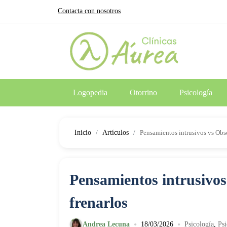
Contacta con nosotros
Logopedia
Otorrino
Psicología
Inicio
Artículos
Pensamientos intrusivos vs Obse
Pensamientos intrusivos
frenarlos
•
•
Andrea Lecuna
18/03/2026
Psicología
,
Psi