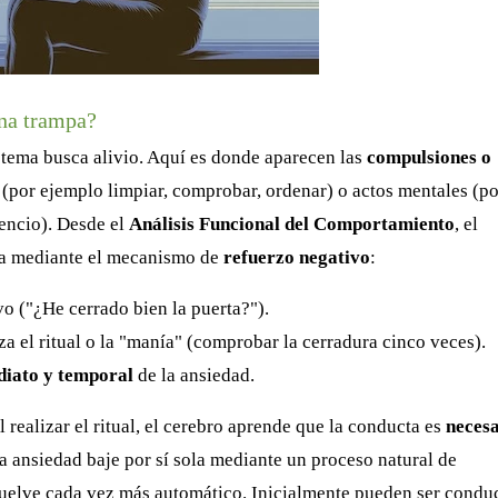
una trampa?
stema busca alivio. Aquí es donde aparecen las
compulsiones o
(por ejemplo limpiar, comprobar, ordenar) o actos mentales (po
lencio). Desde el
Análisis Funcional del Comportamiento
, el
ca mediante el mecanismo de
refuerzo negativo
:
o ("¿He cerrado bien la puerta?").
a el ritual o la "manía" (comprobar la cerradura cinco veces).
diato y temporal
de la ansiedad.
Al realizar el ritual, el cerebro aprende que la conducta es
neces
a ansiedad baje por sí sola mediante un proceso natural de
e vuelve cada vez más automático. Inicialmente pueden ser condu