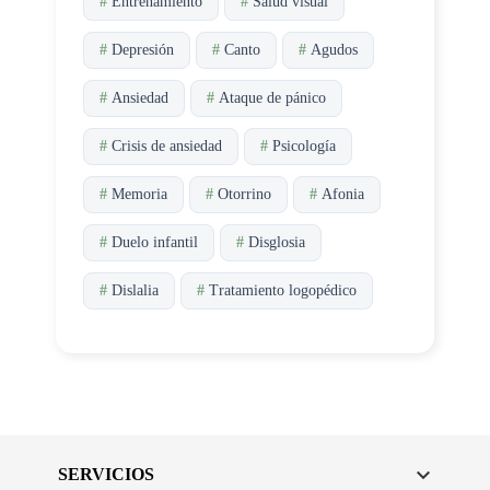
#
Entrenamiento
#
Salud visual
#
Depresión
#
Canto
#
Agudos
#
Ansiedad
#
Ataque de pánico
#
Crisis de ansiedad
#
Psicología
#
Memoria
#
Otorrino
#
Afonia
#
Duelo infantil
#
Disglosia
#
Dislalia
#
Tratamiento logopédico

SERVICIOS